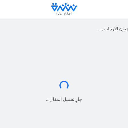
أخبارك بذكاء
ين” – مقال في التلغراف #عاجل
جارٍ التحميل...
جارٍ تحميل المقال...