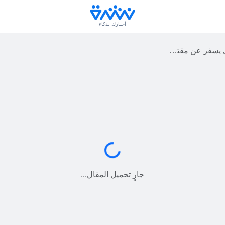
أخبارك بذكاء
3 أشخاص في سيمفيروبول
جارٍ التحميل...
جارٍ تحميل المقال...