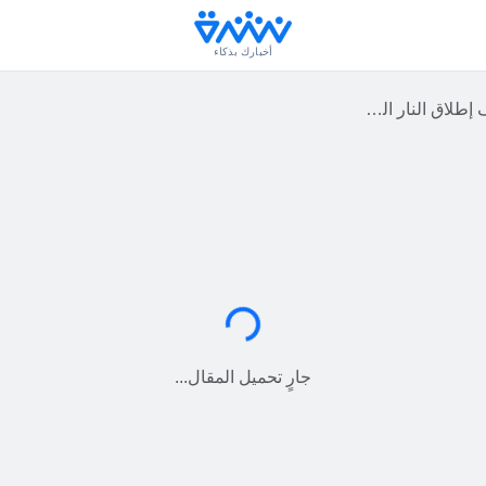
أخبارك بذكاء
لجديد في لبنان؟ #عاجل
جارٍ التحميل...
جارٍ تحميل المقال...