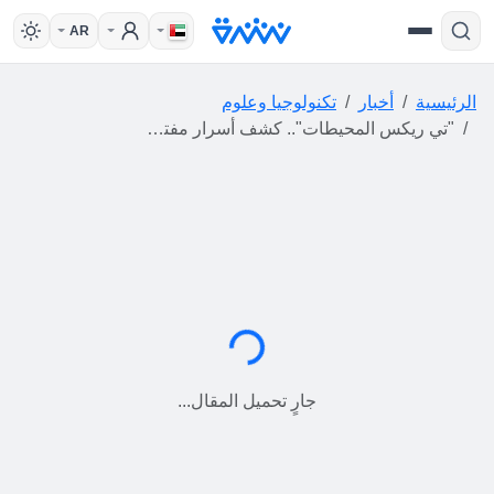
AR
الرئيسية
أخبار
تكنولوجيا وعلوم
"تي ريكس المحيطات".. كشف أسرار مفترس بحري عملاق حكم البحار قبل 80 مليون سنة
جارٍ التحميل...
جارٍ تحميل المقال...