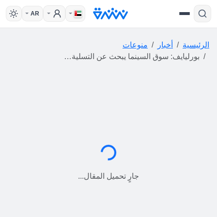
AR
الرئيسية
أخبار
منوعات
بورليايف: سوق السينما يبحث عن التسلية لا الأفكار العميقة وعلينا إحياء "غوسكينو" السوفيتية
جارٍ التحميل...
جارٍ تحميل المقال...