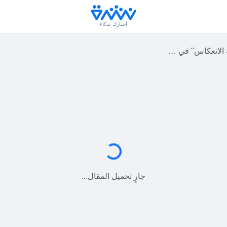
أخبارك بذكاء
صب لنكولن بناطحات السحاب
جارٍ التحميل...
جارٍ تحميل المقال...