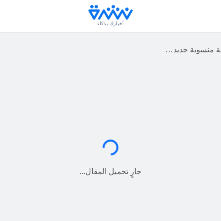
أخبارك بذكاء
يين.. هذا أبرز ما ورد فيها
جارٍ التحميل...
جارٍ تحميل المقال...